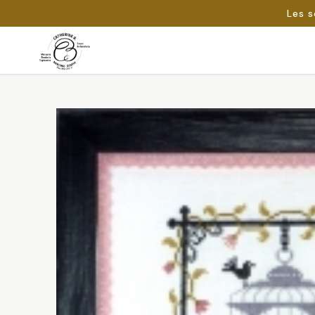
Les s
Passer
au
Rechercher :
contenu