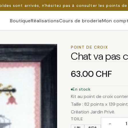
oldes sont arrivés, n'hésitez pas à consulter les points de
Boutique
Réalisations
Cours de broderie
Mon comp
POINT DE CROIX
Chat va pas 
63.00
CHF
En stock
Kit au point de croix contena
Taille : 82 points x 139 point
Création Jardin Privé.
TOILE
−
quantité