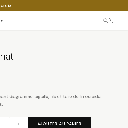
 croix
te
chat
nt diagramme, aiguille, fils et toile de lin ou aida
s.
+
AJOUTER AU PANIER