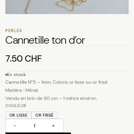
PERLES
Cannetille ton d’or
7.50
CHF
En stock
Cannetille N°5 – 1mm, Coloris or lisse ou or frisé
Matière : Métal.
Vendu en brin de 90 cm – 1 mètre environ.
COULEUR
OR LISSE
OR FRISÉ
−
+
quantité