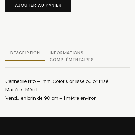
de
AJOUTER AU PANIER
Cannetille
ton
d'or
DESCRIPTION
INFORMATIONS
COMPLÉMENTAIRES
Cannetille N°5 – 1mm, Coloris or lisse ou or frisé
Matière : Métal.
Vendu en brin de 90 cm – 1 mètre environ.