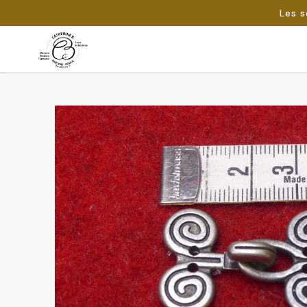
Les s
Passer
au
Rechercher :
contenu