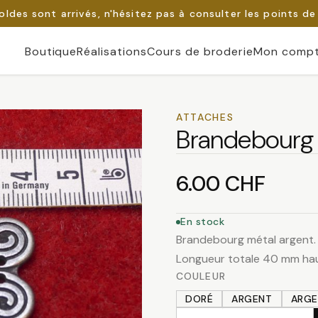
oldes sont arrivés, n'hésitez pas à consulter les points de
Boutique
Réalisations
Cours de broderie
Mon comp
ATTACHES
Brandebourg 
6.00
CHF
En stock
Brandebourg métal argent. I
Longueur totale 40 mm ha
COULEUR
DORÉ
ARGENT
ARGE