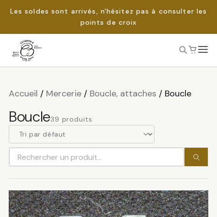
Les soldes sont arrivés, n'hésitez pas à consulter les
points de croix
Passer
au
Rechercher :
contenu
Accueil
/
Mercerie
/
Boucle, attaches
/
Boucle
Boucle
39 produits
Rechercher
un
produit