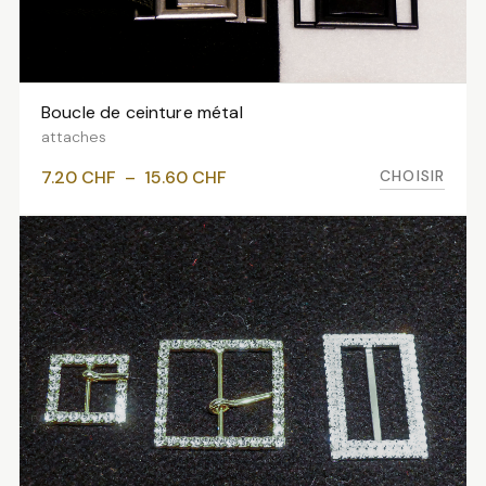
Boucle de ceinture métal
VOIR LES VARIANTES
attaches
Plage
CHOISIR
7.20
CHF
–
15.60
CHF
de
prix :
7.20 CHF
à
15.60 CHF