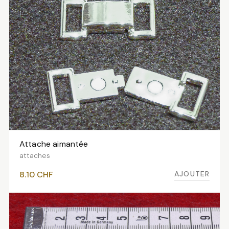
Attache aimantée
AJOUTER AU PANIER
attaches
AJOUTER
8.10
CHF