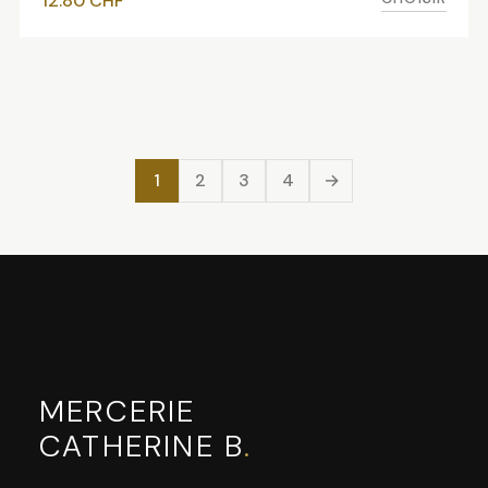
12.80
CHF
1
2
3
4
→
MERCERIE
CATHERINE B
.