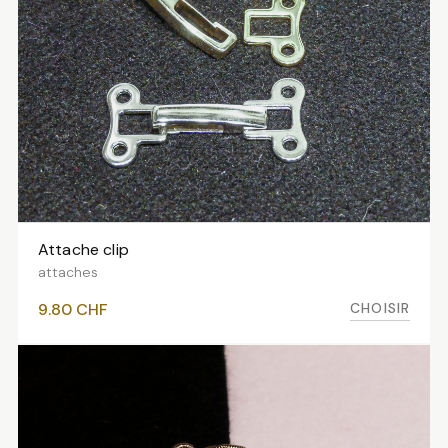
Attache clip
VOIR LES VARIANTES
attaches
CHOISIR
9.80
CHF