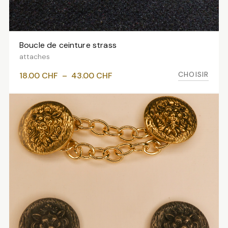
Boucle de ceinture strass
VOIR LES VARIANTES
attaches
Plage
CHOISIR
18.00
CHF
–
43.00
CHF
de
prix :
18.00 CHF
à
43.00 CHF