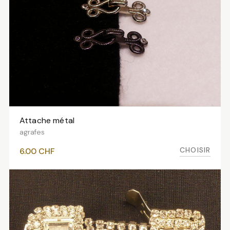
Attache métal
VOIR LES VARIANTES
agrafes
CHOISIR
6.00
CHF