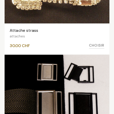
Attache strass
VOIR LES VARIANTES
attaches
CHOISIR
30.00
CHF