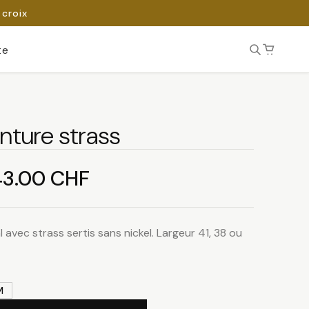
 croix
te
nture strass
Plage
43.00
CHF
de
 avec strass sertis sans nickel. Largeur 41, 38 ou
prix :
18.00 CHF
M