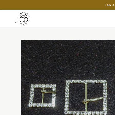
Les s
Passer
au
Rechercher :
contenu