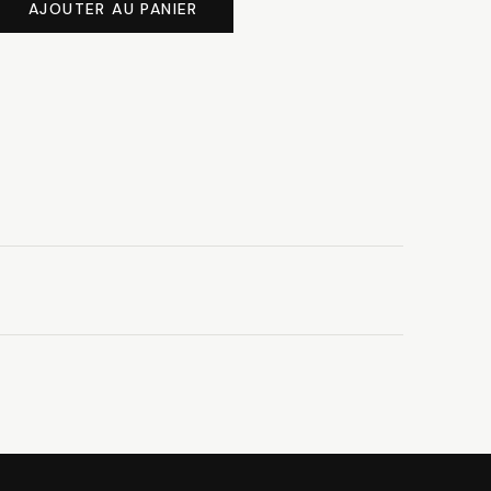
à
AJOUTER AU PANIER
43.00 CHF