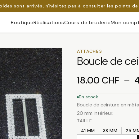
oldes sont arrivés, n'hésitez pas à consulter les points de
Boutique
Réalisations
Cours de broderie
Mon comp
ATTACHES
Boucle de cei
18.00
CHF
–
En stock
Boucle de ceinture en métal
20 mm intérieur.
TAILLE
41 MM
38 MM
25 M