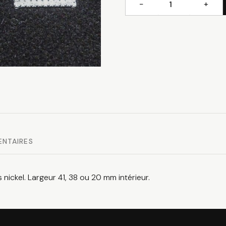
−
+
quantité
de
Boucle
de
ceinture
strass
ENTAIRES
nickel. Largeur 41, 38 ou 20 mm intérieur.