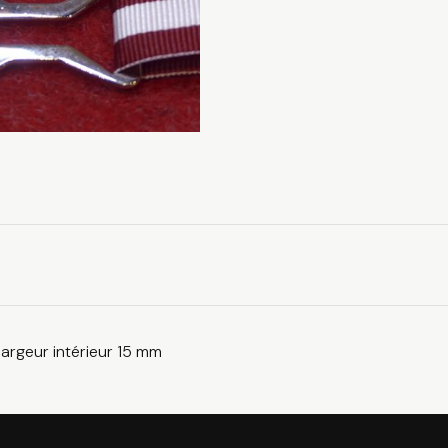
argenté
largeur intérieur 15 mm