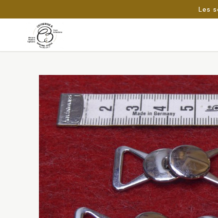
Les s
Passer
au
Rechercher :
contenu