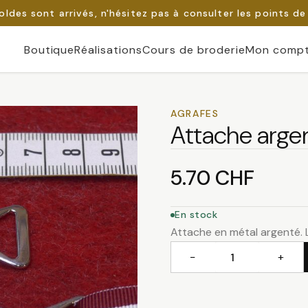
oldes sont arrivés, n'hésitez pas à consulter les points de
Boutique
Réalisations
Cours de broderie
Mon comp
AGRAFES
Attache arge
5.70
CHF
En stock
Attache en métal argenté. 
−
+
quantité
de
Attache