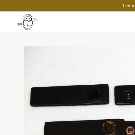
Les s
Passer
au
Rechercher :
contenu