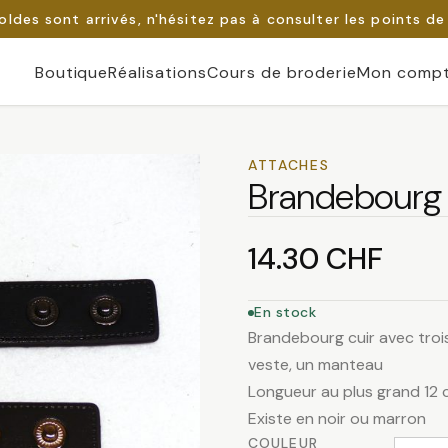
oldes sont arrivés, n'hésitez pas à consulter les points de
Boutique
Réalisations
Cours de broderie
Mon comp
ATTACHES
Brandebourg 
14.30
CHF
En stock
Brandebourg cuir avec trois
veste, un manteau
Longueur au plus grand 12 
Existe en noir ou marron
COULEUR