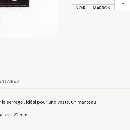
−
quanti
NOIR
MARRON
de
Brand
cuir
avec
pressi
ENTAIRES
 le serrage . Idéal pour une veste, un manteau
hauteur 22 mm