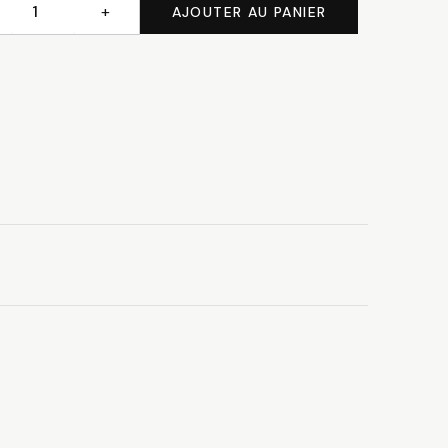
+
AJOUTER AU PANIER
té
ebourg
on