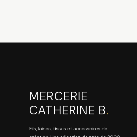
MERCERIE
CATHERINE B
.
Fils, laines, tissus et accessoires de