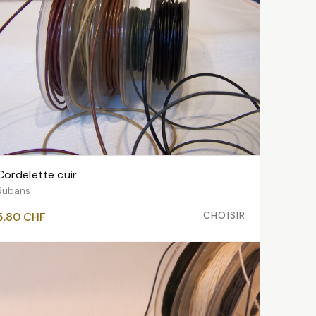
Cordelette cuir
VOIR LES VARIANTES
Rubans
CHOISIR
5.80
CHF