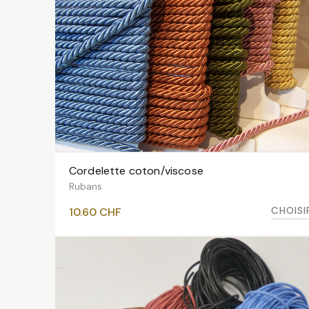
Cordelette coton/viscose
VOIR LES VARIANTES
Rubans
CHOISI
10.60
CHF