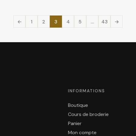
←
1
2
3
4
5
…
43
→
INFORMATIONS
Boutique
Cours de broderie
Panier
Mon compte