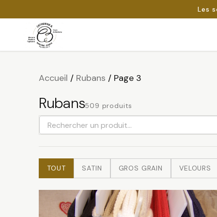
Les s
Passer
au
Rechercher :
contenu
Accueil
/
Rubans
/
Page 3
Rubans
509 produits
Rechercher
un
produit
TOUT
SATIN
GROS GRAIN
VELOURS