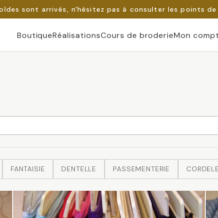
oldes sont arrivés, n'hésitez pas à consulter les points de
Boutique
Réalisations
Cours de broderie
Mon comp
FANTAISIE
DENTELLE
PASSEMENTERIE
CORDEL