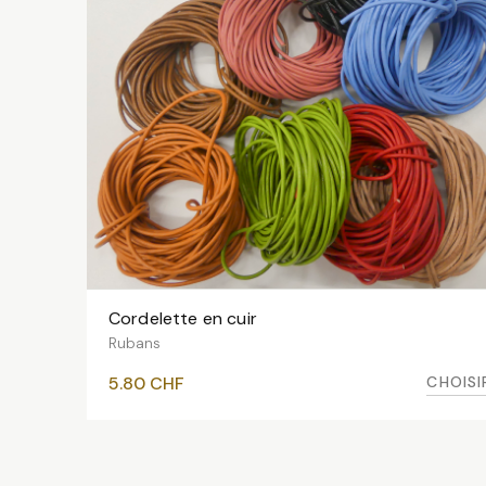
Cordelette en cuir
VOIR LES VARIANTES
Rubans
CHOISI
5.80
CHF