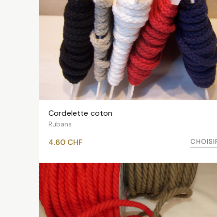
Cordelette coton
VOIR LES VARIANTES
Rubans
CHOISI
4.60
CHF