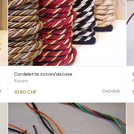
Cordelette coton/viscose
VOIR LES VARIANTES
Rubans
R
CHOISIR
10.60
CHF