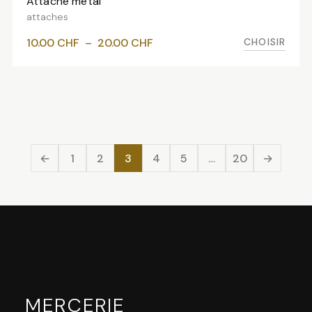
Attache métal
VOIR LES VARIANTES
attaches
Plage
CHOISIR
10.00
CHF
–
20.00
CHF
de
prix :
10.00 CHF
à
20.00 CHF
←
1
2
3
4
5
…
20
→
MERCERIE