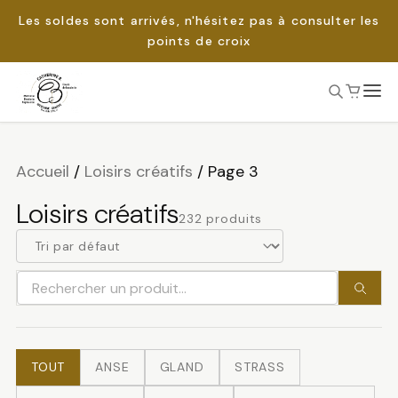
Les soldes sont arrivés, n'hésitez pas à consulter les
points de croix
Passer
au
Rechercher :
contenu
Accueil
/
Loisirs créatifs
/
Page 3
Loisirs créatifs
232 produits
Rechercher
un
produit
TOUT
ANSE
GLAND
STRASS