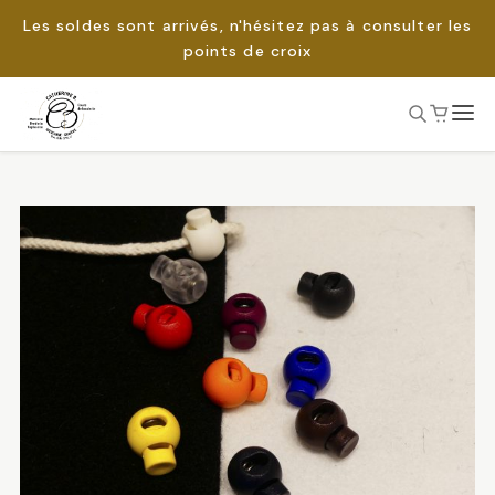
Les soldes sont arrivés, n'hésitez pas à consulter les
points de croix
Passer
au
Rechercher :
contenu