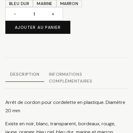
BLEU DUR
MARINE
MARRON
−
+
quantité
de
AJOUTER AU PANIER
Arrêt
de
cordon
DESCRIPTION
INFORMATIONS
COMPLÉMENTAIRES
Arrêt de cordon pour cordelette en plastique. Diamètre
20 mm
Existe en noir, blanc, transparent, bordeaux, rouge,
jaune, orange, bleu ciel, bleu dur, marine et marron