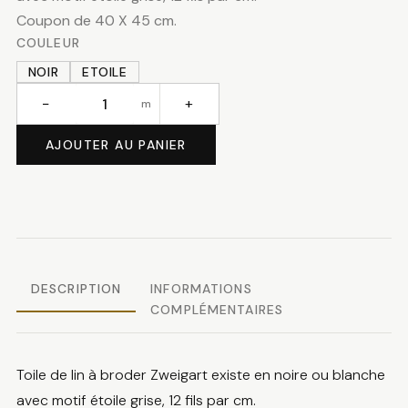
Coupon de 40 X 45 cm.
COULEUR
NOIR
ETOILE
−
+
m
quantité
de
AJOUTER AU PANIER
toile
de
lin
noir
ou
étoile
DESCRIPTION
INFORMATIONS
COMPLÉMENTAIRES
coupon
Toile de lin à broder Zweigart existe en noire ou blanche
avec motif étoile grise, 12 fils par cm.