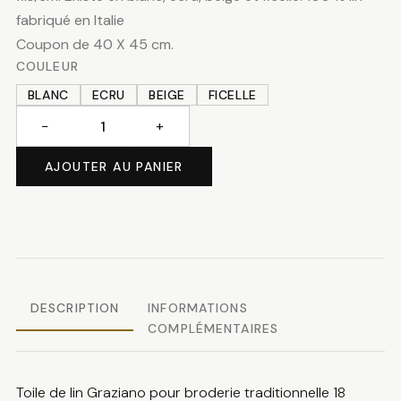
fabriqué en Italie
Coupon de 40 X 45 cm.
COULEUR
BLANC
ECRU
BEIGE
FICELLE
−
+
quantité
de
AJOUTER AU PANIER
Toile
de
lin
18
fils/cm
coupon
DESCRIPTION
INFORMATIONS
COMPLÉMENTAIRES
Toile de lin Graziano pour broderie traditionnelle 18