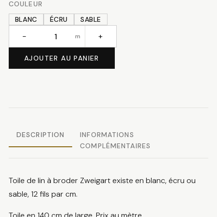
COULEUR
BLANC
ÉCRU
SABLE
−
+
m
quantité
de
AJOUTER AU PANIER
toile
de
lin
12
fils/cm
DESCRIPTION
INFORMATIONS
COMPLÉMENTAIRES
Toile de lin à broder Zweigart existe en blanc, écru ou
sable, 12 fils par cm.
Toile en 140 cm de large. Prix au mètre.