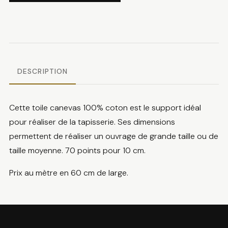
Toile
à
canevas
7
pts/cm
DESCRIPTION
Cette toile canevas 100% coton est le support idéal
pour réaliser de la tapisserie. Ses dimensions
permettent de réaliser un ouvrage de grande taille ou de
taille moyenne. 70 points pour 10 cm.
Prix au mètre en 60 cm de large.