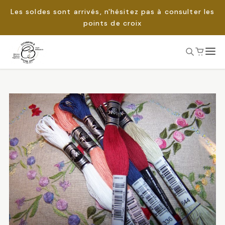
Les soldes sont arrivés, n'hésitez pas à consulter les
points de croix
Passer
au
Rechercher :
contenu