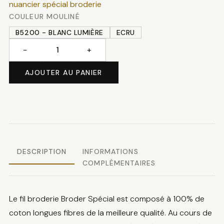
nuancier spécial broderie
COULEUR MOULINÉ
B5200 - BLANC LUMIÈRE
ECRU
−
+
quantité
de
AJOUTER AU PANIER
Special
broder
N°30
DMC
DESCRIPTION
INFORMATIONS
COMPLÉMENTAIRES
Le fil broderie Broder Spécial est composé à 100% de
coton longues fibres de la meilleure qualité. Au cours de