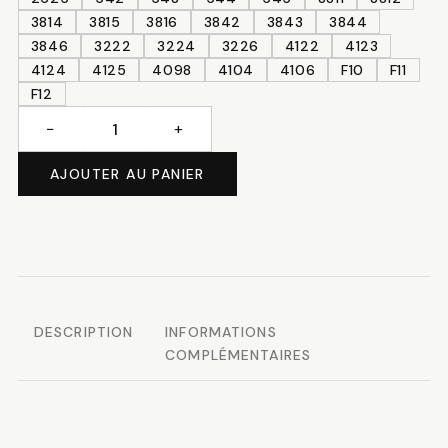
3814
3815
3816
3842
3843
3844
3846
3222
3224
3226
4122
4123
4124
4125
4098
4104
4106
F10
F11
F12
−
+
quantité
de
AJOUTER AU PANIER
Soie
d'Alger
DESCRIPTION
INFORMATIONS
COMPLÉMENTAIRES