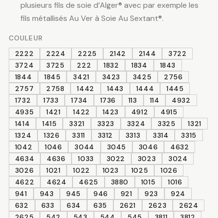
plusieurs fils de soie d’Alger® avec par exemple les
fils métallisés Au Ver à Soie Au Sextant®.
COULEUR
2222
2224
2225
2142
2144
3722
3724
3725
222
1832
1834
1843
1844
1845
3421
3423
3425
2756
2757
2758
1442
1443
1444
1445
1732
1733
1734
1736
113
114
4932
4935
1421
1422
1423
4912
4915
1414
1415
3321
3323
3324
3325
1321
1324
1326
3311
3312
3313
3314
3315
1042
1046
3044
3045
3046
4632
4634
4636
1033
3022
3023
3024
3026
1021
1022
1023
1025
1026
4622
4624
4625
3880
1015
1016
941
943
945
946
921
923
924
632
633
634
635
2621
2623
2624
2625
542
543
544
545
3811
3812