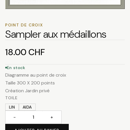
POINT DE CROIX
Sampler aux médaillons
18.00
CHF
En stock
Diagramme au point de croix
Taille 300 X 200 points
Création Jardin privé
TOILE
LIN
AIDA
−
+
quantité
de