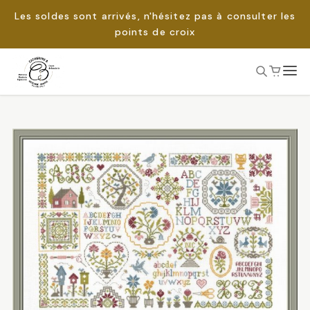
Les soldes sont arrivés, n'hésitez pas à consulter les
points de croix
Passer
au
Rechercher :
contenu