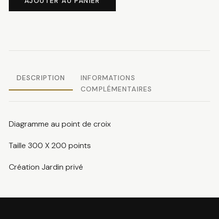
AJOUTER AU PANIER
Sampler
aux
médaillons
DESCRIPTION
INFORMATIONS
COMPLÉMENTAIRES
Diagramme au point de croix
Taille 300 X 200 points
Création Jardin privé