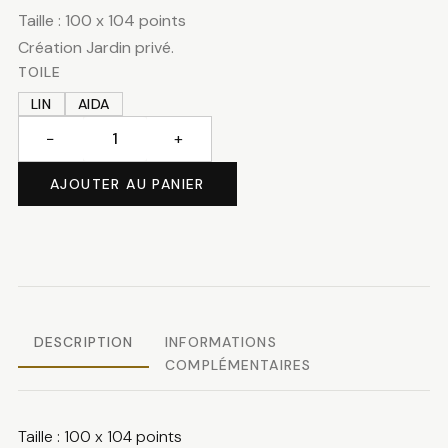
Taille : 100 x 104 points
Création Jardin privé.
TOILE
LIN
AIDA
−
+
quantité
de
AJOUTER AU PANIER
Sampler
au
bouquet
I
DESCRIPTION
INFORMATIONS
COMPLÉMENTAIRES
Taille : 100 x 104 points