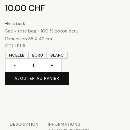
10.00
CHF
En stock
Sac « tote bag » 100 % coton écru.
Dimension 38 X 42 cm.
COULEUR
FICELLE
ÉCRU
BLANC
−
+
quantité
de
AJOUTER AU PANIER
Sac
coton
"tote
bag"
DESCRIPTION
INFORMATIONS