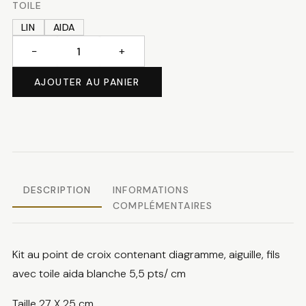
TOILE
LIN
AIDA
−
+
quantité
de
AJOUTER AU PANIER
Pieds
de
bébé
DESCRIPTION
INFORMATIONS
COMPLÉMENTAIRES
Kit au point de croix contenant diagramme, aiguille, fils
avec toile aida blanche 5,5 pts/ cm
Taille 27 X 25 cm