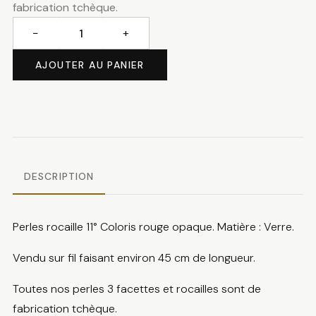
fabrication tchèque.
−
+
quantité
de
AJOUTER AU PANIER
Perles
rocaille
rouge
DESCRIPTION
Perles rocaille 11° Coloris rouge opaque. Matière : Verre.
Vendu sur fil faisant environ 45 cm de longueur.
Toutes nos perles 3 facettes et rocailles sont de
fabrication tchèque.