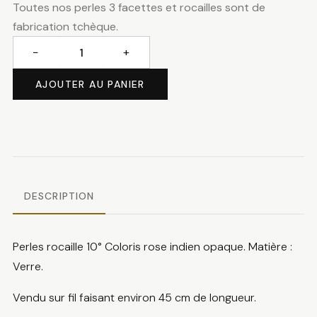
Toutes nos perles 3 facettes et rocailles sont de
fabrication tchèque.
−
+
quantité
de
AJOUTER AU PANIER
Perles
rocaille
rose
indien
DESCRIPTION
Perles rocaille 10° Coloris rose indien opaque. Matière :
Verre.
Vendu sur fil faisant environ 45 cm de longueur.