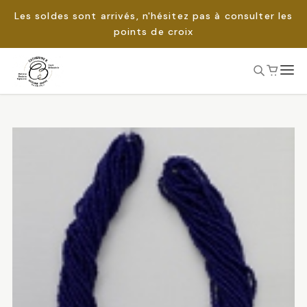
Les soldes sont arrivés, n'hésitez pas à consulter les
points de croix
Passer
au
Rechercher :
contenu