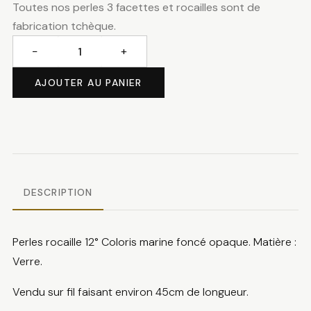
Toutes nos perles 3 facettes et rocailles sont de
fabrication tchèque.
−
+
quantité
de
AJOUTER AU PANIER
Perles
rocaille
marine
foncé
DESCRIPTION
Perles rocaille 12° Coloris marine foncé opaque. Matière :
Verre.
Vendu sur fil faisant environ 45cm de longueur.