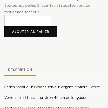
Toutes nos perles 3 facettes et rocailles sont de
fabrication tchèque.
−
+
quantité
de
AJOUTER AU PANIER
Perles
rocaille
gris
sur
argent
DESCRIPTION
Perles rocaille 11° Coloris gris sur argent. Matière : Verre.
Vendu sur fil faisant environ 45 cm de longueur.