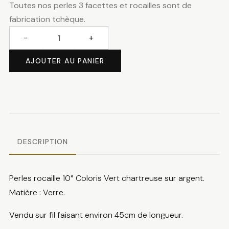
Toutes nos perles 3 facettes et rocailles sont de
fabrication tchèque.
−
+
quantité
de
AJOUTER AU PANIER
Perles
rocaille
chartreuse
DESCRIPTION
Perles rocaille 10° Coloris Vert chartreuse sur argent.
Matière : Verre.
Vendu sur fil faisant environ 45cm de longueur.