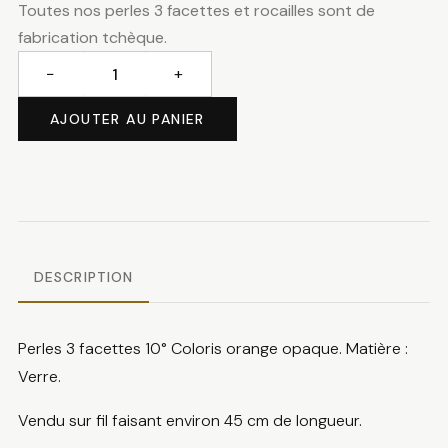
Toutes nos perles 3 facettes et rocailles sont de
fabrication tchèque.
−
+
quantité
de
AJOUTER AU PANIER
Perles
3
facettes
orange
vif
DESCRIPTION
Perles 3 facettes 10° Coloris orange opaque. Matière :
Verre.
Vendu sur fil faisant environ 45 cm de longueur.