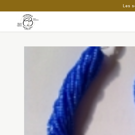
Les s
Passer
au
Rechercher :
contenu