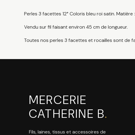
Perles 3 facettes 12° Coloris bleu roi satin. Matière 
Vendu sur fil faisant environ 45 cm de longueur.
Toutes nos perles 3 facettes et rocailles sont de f
MERCERIE
CATHERINE B
.
Fils, laines, tissus et accessoires de