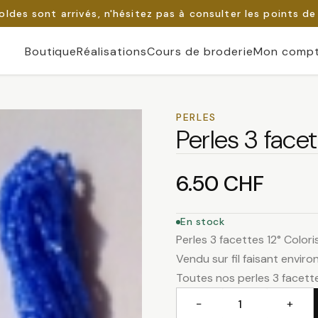
oldes sont arrivés, n'hésitez pas à consulter les points de
Boutique
Réalisations
Cours de broderie
Mon comp
PERLES
Perles 3 facet
6.50
CHF
En stock
Perles 3 facettes 12° Coloris
Vendu sur fil faisant envir
Toutes nos perles 3 facette
−
+
quantité