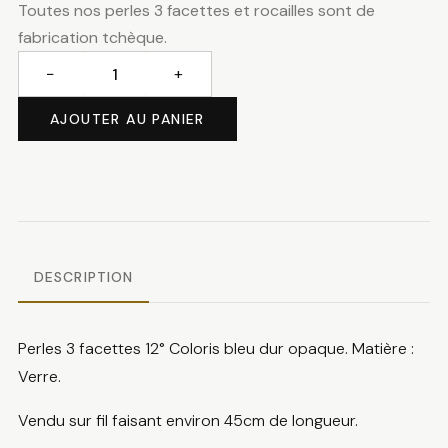
Toutes nos perles 3 facettes et rocailles sont de
fabrication tchèque.
−
+
quantité
de
AJOUTER AU PANIER
Perles
3
facettes
bleu
dur
DESCRIPTION
Perles 3 facettes 12° Coloris bleu dur opaque. Matière :
Verre.
Vendu sur fil faisant environ 45cm de longueur.