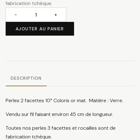
fabrication tchèque.
−
+
quantité
de
AJOUTER AU PANIER
Perles
2
facettes
or
mat
DESCRIPTION
Perles 2 facettes 10° Coloris or mat. Matière : Verre.
Vendu sur fil faisant environ 45 cm de longueur.
Toutes nos perles 3 facettes et rocailles sont de
fabrication tchèque.