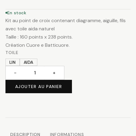
En stock
Kit au point de croix contenant diagramme, aiguille, fils
avec toile aida naturel
Taille : 160 points x 238 points.
Création Cuore e Batticuore.
TOILE
LIN
AIDA
−
+
quantité
de
AJOUTER AU PANIER
Patchwork
d'été
DESCRIPTION
INFORMATIONS