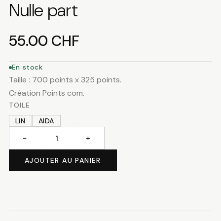
Nulle part
55.00
CHF
En stock
Taille : 700 points x 325 points.
Création Points com.
TOILE
LIN
AIDA
−
+
quantité
de
AJOUTER AU PANIER
Nulle
part