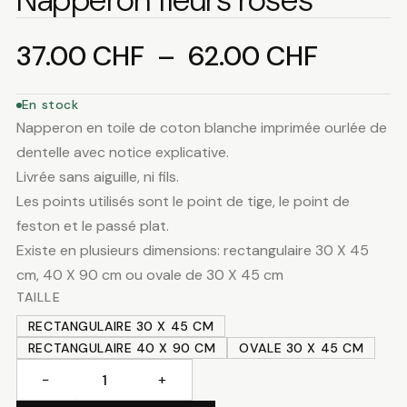
Plage
37.00
CHF
–
62.00
CHF
de
En stock
Napperon en toile de coton blanche imprimée ourlée de
prix :
dentelle avec notice explicative.
Livrée sans aiguille, ni fils.
37.00 
Les points utilisés sont le point de tige, le point de
feston et le passé plat.
à
Existe en plusieurs dimensions: rectangulaire 30 X 45
cm, 40 X 90 cm ou ovale de 30 X 45 cm
62.00 
TAILLE
RECTANGULAIRE 30 X 45 CM
RECTANGULAIRE 40 X 90 CM
OVALE 30 X 45 CM
−
+
quantité