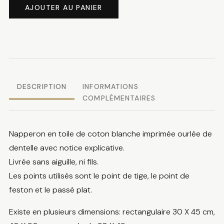
de
AJOUTER AU PANIER
Napperon
fleurs
roses
DESCRIPTION
INFORMATIONS
COMPLÉMENTAIRES
Napperon en toile de coton blanche imprimée ourlée de
dentelle avec notice explicative.
Livrée sans aiguille, ni fils.
Les points utilisés sont le point de tige, le point de
feston et le passé plat.
Existe en plusieurs dimensions: rectangulaire 30 X 45 cm,