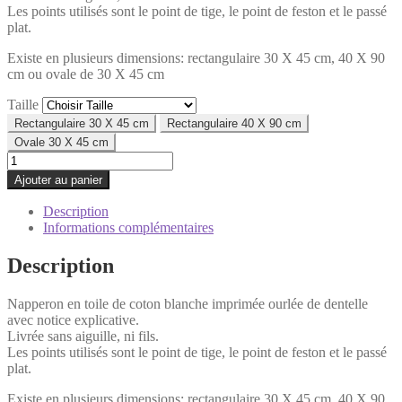
Les points utilisés sont le point de tige, le point de feston et le passé
plat.
Existe en plusieurs dimensions: rectangulaire 30 X 45 cm, 40 X 90
cm ou ovale de 30 X 45 cm
Taille
Rectangulaire 30 X 45 cm
Rectangulaire 40 X 90 cm
Ovale 30 X 45 cm
quantité
de
Ajouter au panier
Napperon
blés
Description
Informations complémentaires
Description
Napperon en toile de coton blanche imprimée ourlée de dentelle
avec notice explicative.
Livrée sans aiguille, ni fils.
Les points utilisés sont le point de tige, le point de feston et le passé
plat.
Existe en plusieurs dimensions: rectangulaire 30 X 45 cm, 40 X 90