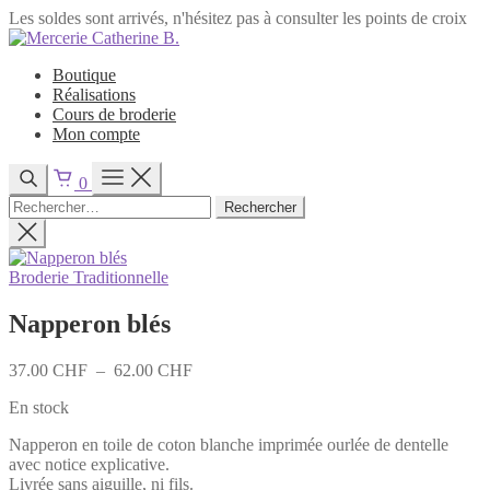
Les soldes sont arrivés, n'hésitez pas à consulter les points de croix
Passer
au
Boutique
contenu
Réalisations
Cours de broderie
Mon compte
0
Rechercher :
Broderie Traditionnelle
Napperon blés
Plage
37.00
CHF
–
62.00
CHF
de
En stock
prix :
37.00 CHF
Napperon en toile de coton blanche imprimée ourlée de dentelle
à
avec notice explicative.
62.00 CHF
Livrée sans aiguille, ni fils.