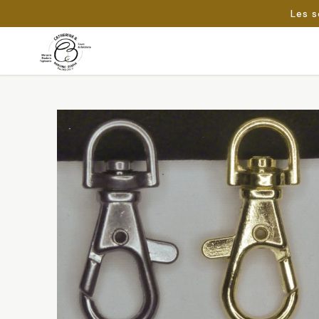
Les s
Passer
au
Rechercher :
contenu