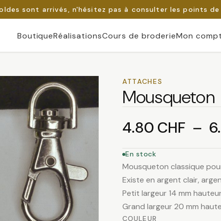
oldes sont arrivés, n'hésitez pas à consulter les points de
Boutique
Réalisations
Cours de broderie
Mon comp
ATTACHES
Mousqueton
4.80
CHF
–
6
En stock
Mousqueton classique pour
Existe en argent clair, arg
Petit largeur 14 mm hauteur
Grand largeur 20 mm hauteu
COULEUR