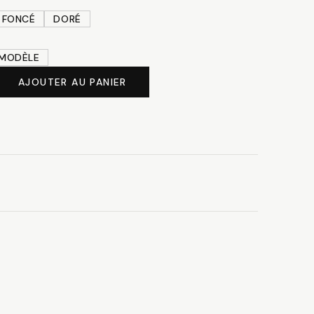
à
 FONCÉ
DORÉ
6.20 CHF
 MODÈLE
AJOUTER AU PANIER