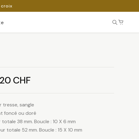
 croix
te
Plage
.20
CHF
de
 tresse, sangle
prix :
ent foncé ou doré
 totale 38 mm. Boucle : 10 X 6 mm
4.80 CHF
r totale 52 mm. Boucle : 15 X 10 mm