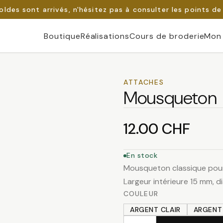
oldes sont arrivés, n'hésitez pas à consulter les points de
Boutique
Réalisations
Cours de broderie
Mon
ATTACHES
Mousqueton
12.00
CHF
En stock
Mousqueton classique pour
Largeur intérieure 15 mm, 
COULEUR
ARGENT CLAIR
ARGENT