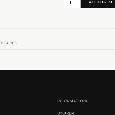
AJOUTER AU 
quantité
de
Mousqueton
ENTAIRES
INFORMATIONS
Boutique