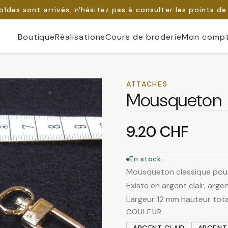
oldes sont arrivés, n'hésitez pas à consulter les points de
Boutique
Réalisations
Cours de broderie
Mon comp
ATTACHES
Mousqueton
9.20
CHF
En stock
Mousqueton classique pour
Existe en argent clair, arg
Largeur 12 mm hauteur tot
COULEUR