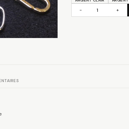
ARGENT CLAIR
ARGENT
−
+
quantité
de
Mousqueton
ENTAIRES
e