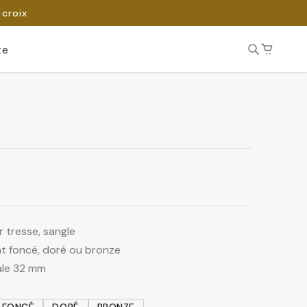
 croix
te
 tresse, sangle
ent foncé, doré ou bronze
ale 32 mm