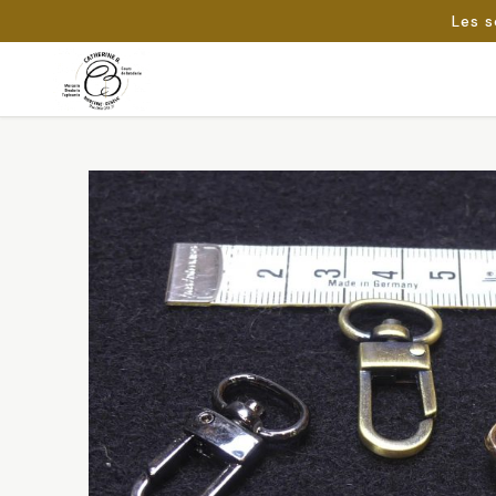
Les s
Passer
au
Rechercher :
contenu