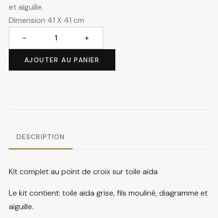
et aiguille.
Dimension 41 X 41 cm
−
+
quantité
de
AJOUTER AU PANIER
Mésange
dans
une
guirlande
DESCRIPTION
Kit complet au point de croix sur toile aida
Le kit contient: toile aida grise, fils mouliné, diagramme et
aiguille.