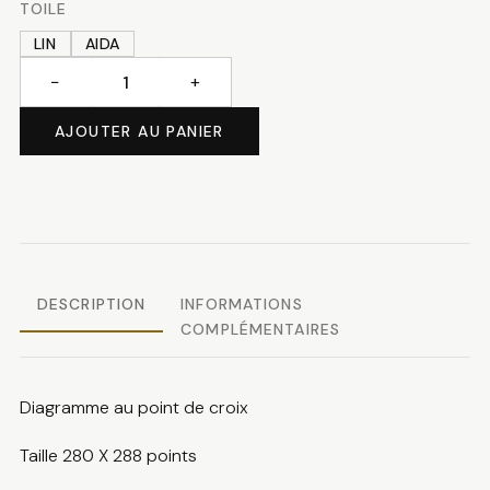
TOILE
LIN
AIDA
−
+
quantité
de
AJOUTER AU PANIER
Mes
voisins
DESCRIPTION
INFORMATIONS
COMPLÉMENTAIRES
Diagramme au point de croix
Taille 280 X 288 points