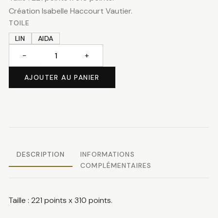
Création Isabelle Haccourt Vautier.
TOILE
LIN
AIDA
−
+
quantité
de
AJOUTER AU PANIER
Mélodie
d'un
soir
DESCRIPTION
INFORMATIONS
COMPLÉMENTAIRES
Taille : 221 points x 310 points.