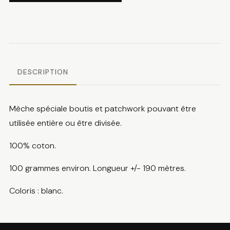
Mèche
boutis
coton
DESCRIPTION
Mèche spéciale boutis et patchwork pouvant être
utilisée entière ou être divisée.
100% coton.
100 grammes environ. Longueur +/- 190 mètres.
Coloris : blanc.