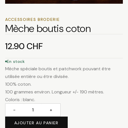
ACCESSOIRES BRODERIE
Mèche boutis coton
12.90
CHF
En stock
Mèche spéciale boutis et patchwork pouvant être
utilisée entière ou être divisée.
100% coton.
100 grammes environ. Longueur +/- 190 mètres.
Coloris : blanc.
−
+
quantité
de
AJOUTER AU PANIER