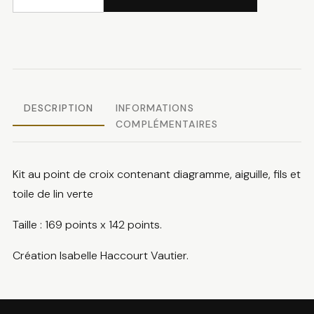
58.00 CHF.
29.00 CHF
quantité
de
Ma
cocotte
DESCRIPTION
INFORMATIONS
COMPLÉMENTAIRES
Kit au point de croix contenant diagramme, aiguille, fils et
toile de lin verte
Taille : 169 points x 142 points.
Création Isabelle Haccourt Vautier.