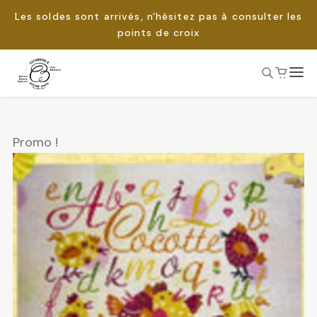
Les soldes sont arrivés, n'hésitez pas à consulter les
points de croix
Passer
au
Rechercher :
contenu
Promo !