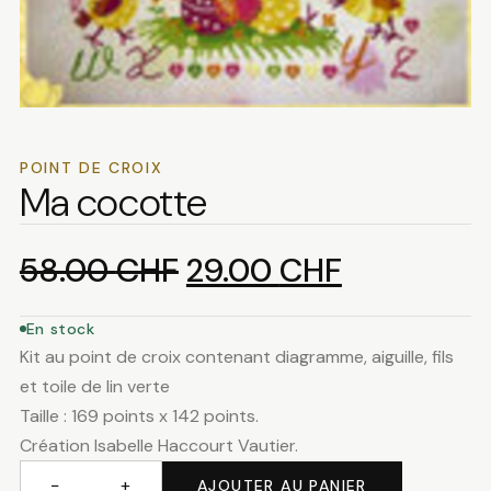
POINT DE CROIX
Ma cocotte
Le
Le
58.00
CHF
29.00
CHF
prix
prix
En stock
Kit au point de croix contenant diagramme, aiguille, fils
initial
actuel
et toile de lin verte
Taille : 169 points x 142 points.
était :
est :
Création Isabelle Haccourt Vautier.
−
+
AJOUTER AU PANIER