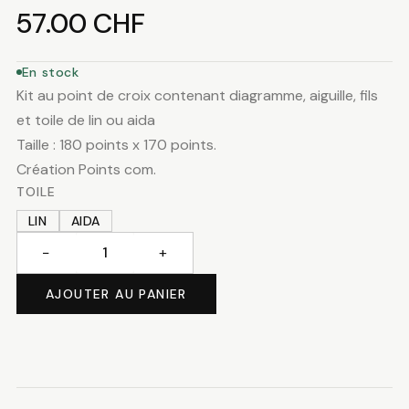
57.00
CHF
En stock
Kit au point de croix contenant diagramme, aiguille, fils
et toile de lin ou aida
Taille : 180 points x 170 points.
Création Points com.
TOILE
LIN
AIDA
−
+
quantité
de
AJOUTER AU PANIER
L'escalade