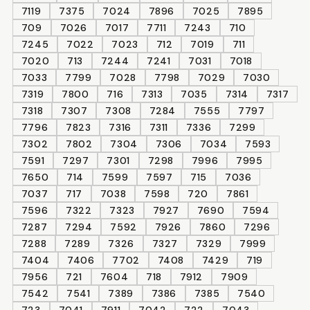
7119
7375
7024
7896
7025
7895
709
7026
7017
7711
7243
710
7245
7022
7023
712
7019
711
7020
713
7244
7241
7031
7018
7033
7799
7028
7798
7029
7030
7319
7800
716
7313
7035
7314
7317
7318
7307
7308
7284
7555
7797
7796
7823
7316
7311
7336
7299
7302
7802
7304
7306
7034
7593
7591
7297
7301
7298
7996
7995
7650
714
7599
7597
715
7036
7037
717
7038
7598
720
7861
7596
7322
7323
7927
7690
7594
7287
7294
7592
7926
7860
7296
7288
7289
7326
7327
7329
7999
7404
7406
7702
7408
7429
719
7956
721
7604
718
7912
7909
7542
7541
7389
7386
7385
7540
723
7041
7911
7042
722
7043