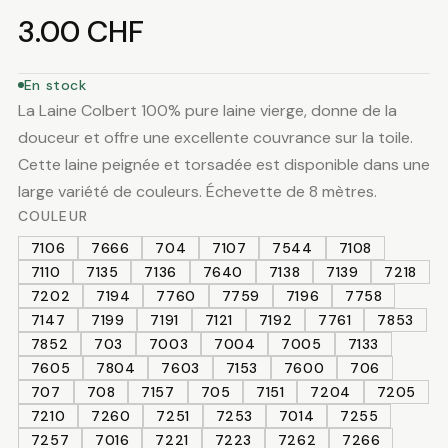
3.00
CHF
En stock
La Laine Colbert 100% pure laine vierge, donne de la
douceur et offre une excellente couvrance sur la toile.
Cette laine peignée et torsadée est disponible dans une
large variété de couleurs. Échevette de 8 mètres.
COULEUR
7106
7666
704
7107
7544
7108
7110
7135
7136
7640
7138
7139
7218
7202
7194
7760
7759
7196
7758
7147
7199
7191
7121
7192
7761
7853
7852
703
7003
7004
7005
7133
7605
7804
7603
7153
7600
706
707
708
7157
705
7151
7204
7205
7210
7260
7251
7253
7014
7255
7257
7016
7221
7223
7262
7266