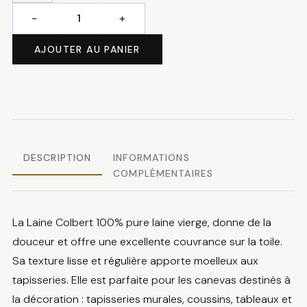
−
+
quantité
de
AJOUTER AU PANIER
Laine
Colbert
DMC
DESCRIPTION
INFORMATIONS
COMPLÉMENTAIRES
La Laine Colbert 100% pure laine vierge, donne de la
douceur et offre une excellente couvrance sur la toile.
Sa texture lisse et régulière apporte moelleux aux
tapisseries. Elle est parfaite pour les canevas destinés à
la décoration : tapisseries murales, coussins, tableaux et