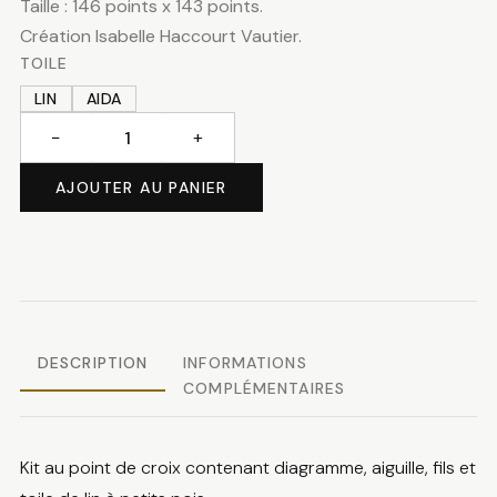
Taille : 146 points x 143 points.
Création Isabelle Haccourt Vautier.
TOILE
LIN
AIDA
−
+
quantité
de
AJOUTER AU PANIER
Joyeux
noël
polaire
DESCRIPTION
INFORMATIONS
COMPLÉMENTAIRES
Kit au point de croix contenant diagramme, aiguille, fils et