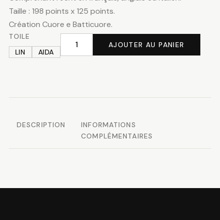
Taille : 198 points x 125 points.
Création Cuore e Batticuore.
TOILE
AJOUTER AU PANIER
quantité
LIN
AIDA
de
Joyeux
anniversaire
DESCRIPTION
INFORMATIONS
COMPLÉMENTAIRES