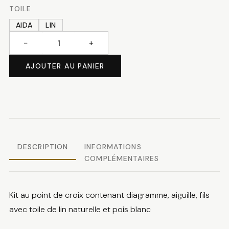
TOILE
AIDA
LIN
−
+
quantité
de
AJOUTER AU PANIER
Hot
chocolate
DESCRIPTION
INFORMATIONS
COMPLÉMENTAIRES
Kit au point de croix contenant diagramme, aiguille, fils
avec toile de lin naturelle et pois blanc