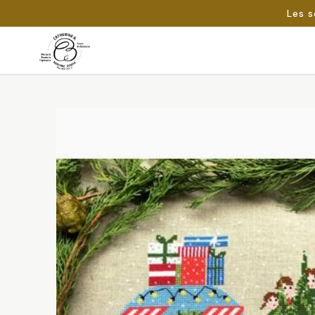
Les s
Passer
au
Rechercher :
contenu