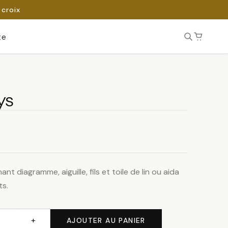
 croix
te
ys
nt diagramme, aiguille, fils et toile de lin ou aida
ts.
+
AJOUTER AU PANIER