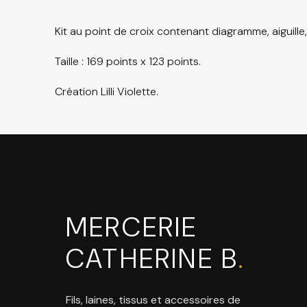
Kit au point de croix contenant diagramme, aiguille, f
Taille : 169 points x 123 points.
Création Lilli Violette.
MERCERIE
CATHERINE B
.
Fils, laines, tissus et accessoires de