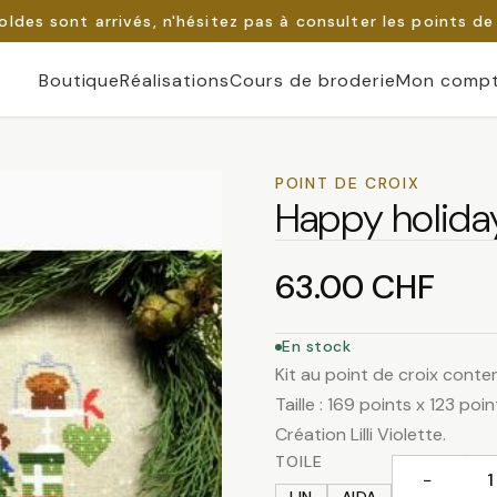
oldes sont arrivés, n'hésitez pas à consulter les points de
Boutique
Réalisations
Cours de broderie
Mon comp
POINT DE CROIX
Happy holida
63.00
CHF
En stock
Kit au point de croix contena
Taille : 169 points x 123 poin
Création Lilli Violette.
TOILE
−
quantité