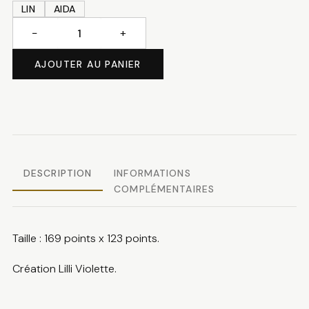
LIN
AIDA
−
+
quantité
de
AJOUTER AU PANIER
Happy
holidays
DESCRIPTION
INFORMATIONS
COMPLÉMENTAIRES
Taille : 169 points x 123 points.
Création Lilli Violette.