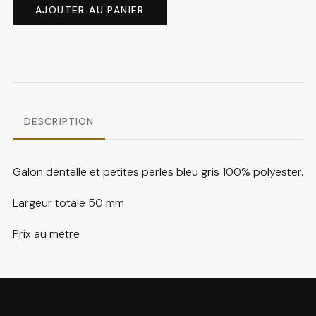
de
AJOUTER AU PANIER
Galon
dentelle
DESCRIPTION
Galon dentelle et petites perles bleu gris 100% polyester.
Largeur totale 50 mm
Prix au mètre