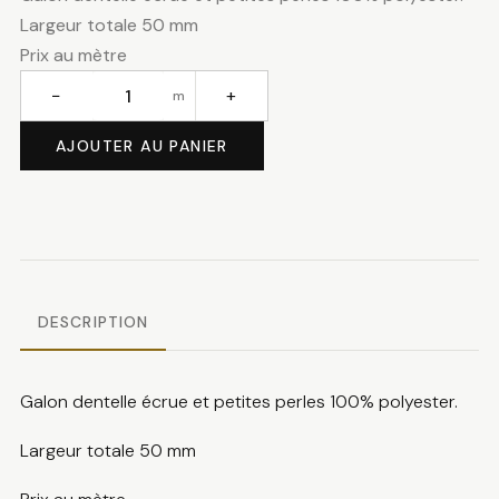
Largeur totale 50 mm
Prix au mètre
−
+
m
quantité
de
AJOUTER AU PANIER
Galon
dentelle
DESCRIPTION
Galon dentelle écrue et petites perles 100% polyester.
Largeur totale 50 mm